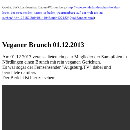
Quelle: SWR Landesschau Baden-Württemberg (
http://www.swr.de/landesschau-bw/das-
leben-der-streunenden-katzen-in-baden-wuerttemberg-auf-der-welt-um-zu-
sterben/-/id=122182/did=19141046/nid=122182/j9yok6/index.html
)
Veganer Brunch 01.12.2013
Am 01.12.2013 veranstalteten ein paar Mitglieder der Samtpfoten in
Nördlingen einen Brunch mit rein veganen Gerichten.
Es war sogar der Fernsehsender "Augsburg.TV" dabei und
berichtete darüber.
Der Bericht ist hier zu sehen: